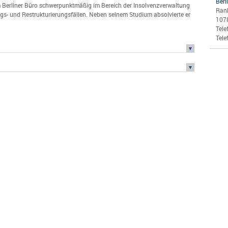
Berl
m Berliner Büro schwerpunktmäßig im Bereich der Insolvenzverwaltung
Ran
gs- und Restrukturierungsfällen. Neben seinem Studium absolvierte er
107
.
Tele
Tele