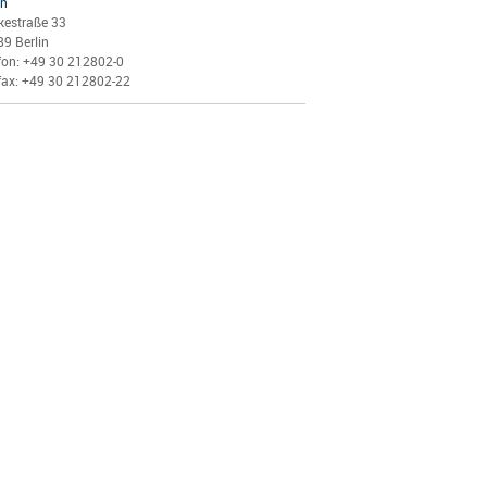
in
kestraße 33
89
Berlin
fon:
+49 30 212802-0
fax:
+49 30 212802-22